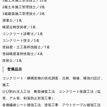
1級土木施工管理技士／12名
2級土木施工管理技士／2名
1級建築施工管理技士／2名
測量士／1名
橋梁点検技術者／1名
コンクリート診断士／1名
コンクリート技士／1名
登録鳶・土工基幹技能士／7名
登録橋梁基幹技能士／4名
技術士／1名
営業品目
コンクリート・鋼構造物の劣化調査、点検、補修、補強の設計、
施工
ひび割れ注入工法 断面修復工法 コンクリート保護工法（塩
害、アル骨、剥落防止対策工事）
各種繊維シート補強工法 塗装工事 アウトケーブル補強工法