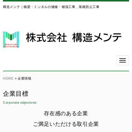
構造メンテ｜橋梁・トンネルの補修・補強工事、落橋防止工事
N
a
v
HOME
>
企業情報
i
g
a
企業目標
t
Corporate objectives
i
o
存在感のある企業
n
ご満足いただける取引企業